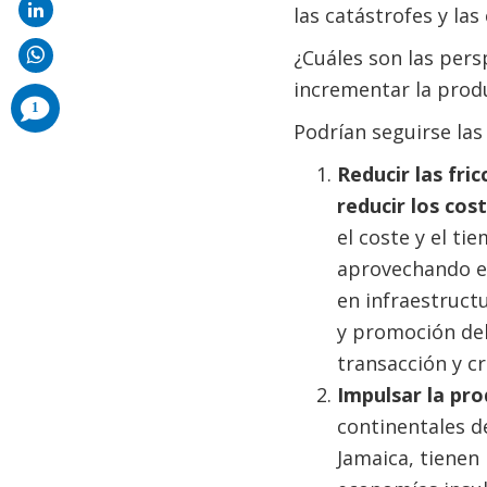
las catástrofes y las 
¿Cuáles son las pers
incrementar la produ
comments
1
added
Podrían seguirse las 
Reducir las fri
reducir los cos
el coste y el t
aprovechando el
en infraestructu
y promoción del
transacción y c
Impulsar la pro
continentales d
Jamaica, tienen