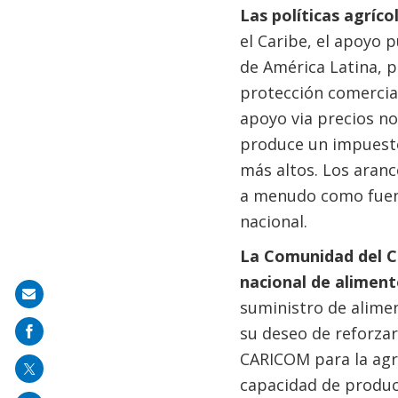
Las políticas agríc
el Caribe, el apoyo p
de América Latina, p
protección comercial
apoyo via precios no 
produce un impuesto
más altos. Los aran
a menudo como fuent
nacional.
La Comunidad del C
nacional de aliment
Share
suministro de alimen
on
su deseo de reforzar
mail
CARICOM para la agr
capacidad de producc