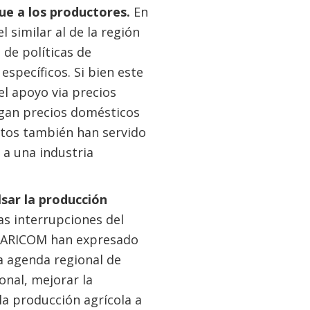
ue a los productores.
En
l similar al de la región
 de políticas de
specíficos. Si bien este
 el apoyo via precios
gan precios domésticos
ntos también han servido
 a una industria
sar la producción
as interrupciones del
a CARICOM han expresado
La agenda regional de
nal, mejorar la
la producción agrícola a