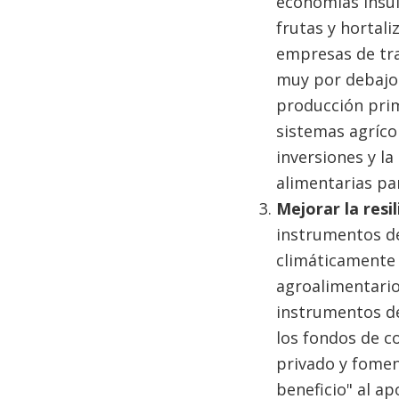
economías insul
frutas y hortali
empresas de tra
muy por debajo 
producción prim
sistemas agríco
inversiones y la
alimentarias pa
Mejorar la resi
instrumentos de
climáticamente 
agroalimentario 
instrumentos de 
los fondos de co
privado y foment
beneficio" al ap