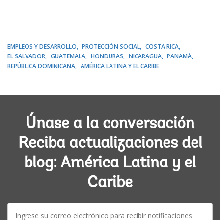
EMPLEOS Y DESARROLLO
PROTECCIÓN SOCIAL
COSTA RICA
EL SALVADOR
GUATEMALA
HONDURAS
NICARAGUA
PANAMÁ
REPÚBLICA DOMINICANA
AMÉRICA LATINA Y EL CARIBE
Únase a la conversación
Reciba actualizaciones del
blog: América Latina y el
Caribe
E-