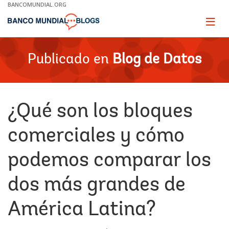
Skip
BANCOMUNDIAL.ORG
to
Main
Page
naviga
Navigation
Publicado en
Blog de Datos
¿Qué son los bloques
comerciales y cómo
podemos comparar los
dos más grandes de
América Latina?