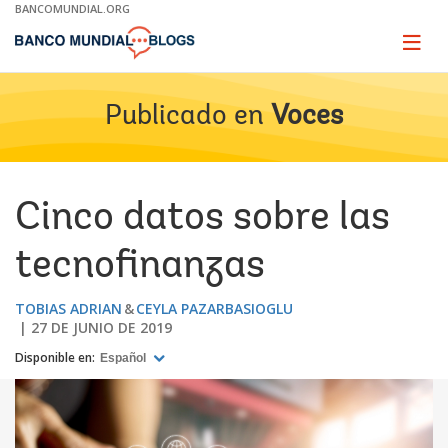
Skip
BANCOMUNDIAL.ORG
to
Main
Page
naviga
Navigation
Publicado en
Voces
Cinco datos sobre las
tecnofinanzas
TOBIAS ADRIAN
CEYLA PAZARBASIOGLU
27 DE JUNIO DE 2019
Disponible en:
Español