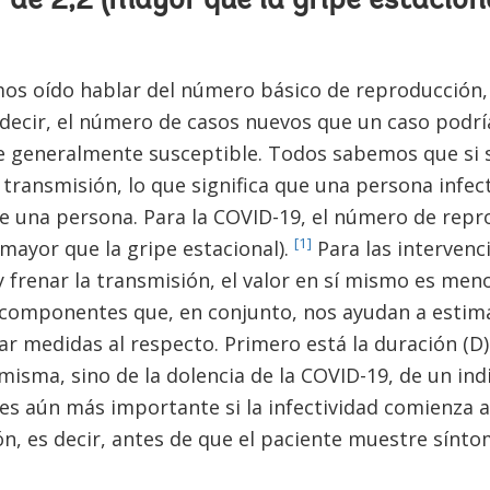
 de 2,2 (mayor que la gripe estaciona
os oído hablar del número básico de reproducción, R
 decir, el número de casos nuevos que un caso podr
 generalmente susceptible. Todos sabemos que si s
transmisión, lo que significa que una persona infec
 una persona. Para la COVID-19, el número de repro
[1]
(mayor que la gripe estacional).
Para las intervenc
 y frenar la transmisión, el valor en sí mismo es me
componentes que, en conjunto, nos ayudan a estimar
 medidas al respecto. Primero está la duración (D) d
misma, sino de la dolencia de la COVID-19, de un in
 es aún más importante si la infectividad comienza an
n, es decir, antes de que el paciente muestre sínto