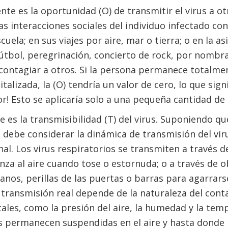
e es la oportunidad (O) de transmitir el virus a ot
 interacciones sociales del individuo infectado con
cuela; en sus viajes por aire, mar o tierra; o en la a
útbol, peregrinación, concierto de rock, por nombr
ontagiar a otros. Si la persona permanece totalmen
lizada, la (O) tendría un valor de cero, lo que sign
r! Esto se aplicaría solo a una pequeña cantidad de 
 es la transmisibilidad (T) del virus. Suponiendo q
e debe considerar la dinámica de transmisión del viru
al. Los virus respiratorios se transmiten a través d
nza al aire cuando tose o estornuda; o a través de
nos, perillas de las puertas o barras para agarrars
transmisión real depende de la naturaleza del conta
es, como la presión del aire, la humedad y la temp
s permanecen suspendidas en el aire y hasta donde l