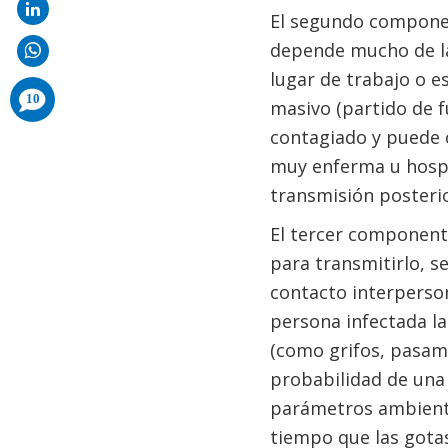
El segundo component
depende mucho de las
lugar de trabajo o es
comments
10
masivo (partido de f
added
contagiado y puede c
muy enferma u hospita
transmisión posterio
El tercer componente
para transmitirlo, s
contacto interperson
persona infectada la
(como grifos, pasama
probabilidad de una 
parámetros ambiental
tiempo que las gota