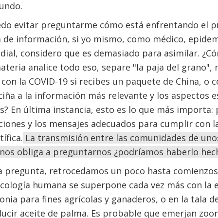
undo.
do evitar preguntarme cómo está enfrentando el pú
 de información, si yo mismo, como médico, epidem
ndial, considero que es demasiado para asimilar. ¿
ateria analice todo eso, separe "la paja del grano", 
 con la COVID-19 si recibes un paquete de China, o
ciña a la información más relevante y los aspectos 
 En última instancia, esto es lo que más importa: 
ciones y los mensajes adecuados para cumplir con l
ífica.
La transmisión entre las comunidades de unos
nos obliga a preguntarnos ¿podríamos haberlo he
a pregunta, retrocedamos un poco hasta comienzos
ecología humana se superpone cada vez más con la e
onia para fines agrícolas y ganaderos, o en la tala del
ucir aceite de palma. Es probable que emerjan zoon