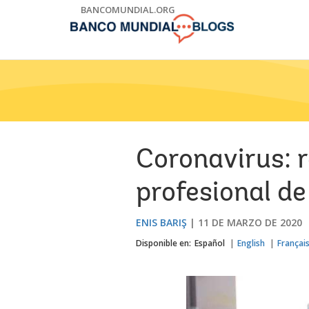
Skip
BANCOMUNDIAL.ORG
to
Main
Navigation
Coronavirus: r
profesional de
ENIS BARIŞ
11 DE MARZO DE 2020
Disponible en:
Español
English
Françai