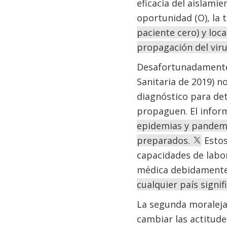
eficacia del aislami
oportunidad (O), la t
paciente cero) y loca
propagación del viru
Desafortunadamente, 
Sanitaria de 2019) n
diagnóstico para det
propaguen. El infor
epidemias y pandemia
preparados.
Estos
capacidades de labor
médica debidamente
cualquier país signif
La segunda moraleja
cambiar las actitud