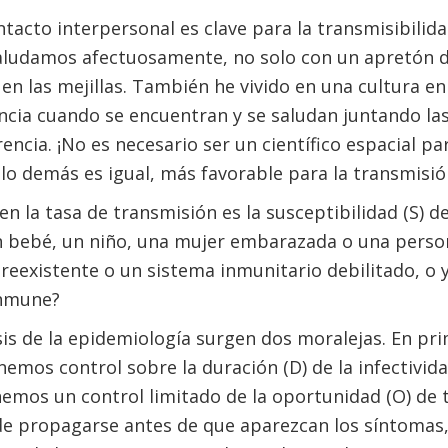
ntacto interpersonal es clave para la transmisibilid
aludamos afectuosamente, no solo con un apretón 
en las mejillas. También he vivido en una cultura en
ncia cuando se encuentran y se saludan juntando la
encia. ¡No es necesario ser un científico espacial pa
o lo demás es igual, más favorable para la transmisió
n la tasa de transmisión es la susceptibilidad (S) d
 un bebé, un niño, una mujer embarazada o una pers
eexistente o un sistema inmunitario debilitado, o y
inmune?
is de la epidemiología surgen dos moralejas. En pri
nemos control sobre la duración (D) de la infectivid
nemos un control limitado de la oportunidad (O) de 
 de propagarse antes de que aparezcan los síntomas