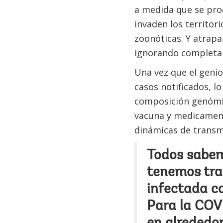
a medida que se pro
invaden los territor
zoonóticas. Y atra
ignorando completam
Una vez que el genio
casos notificados, l
composición genómica
vacuna y medicament
dinámicas de transmi
Todos sabemo
tenemos tran
infectada c
Para la COVI