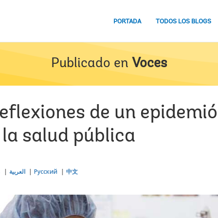
PORTADA
TODOS LOS BLOGS
Publicado en
Voces
eflexiones de un epidemió
 la salud pública
s
العربية
Русский
中文