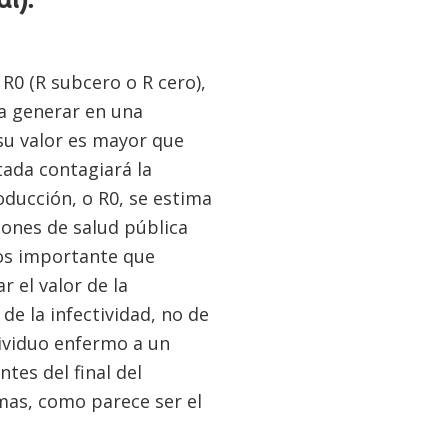
l).
0 (R subcero o R cero),
ía generar en una
u valor es mayor que
tada contagiará la
ducción, o R0, se estima
iones de salud pública
nos importante que
 el valor de la
e la infectividad, no de
dividuo enfermo a un
tes del final del
mas, como parece ser el