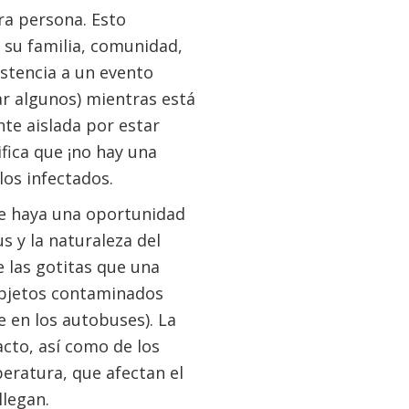
ra persona. Esto
 su familia, comunidad,
sistencia a un evento
ar algunos) mientras está
te aislada por estar
ifica que ¡no hay una
los infectados.
ue haya una oportunidad
s y la naturaleza del
e las gotitas que una
 objetos contaminados
e en los autobuses). La
cto, así como de los
eratura, que afectan el
legan.