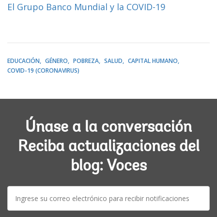
El Grupo Banco Mundial y la COVID-19
EDUCACIÓN
GÉNERO
POBREZA
SALUD
CAPITAL HUMANO
COVID-19 (CORONAVIRUS)
Únase a la conversación
Reciba actualizaciones del
blog: Voces
E-
mail: