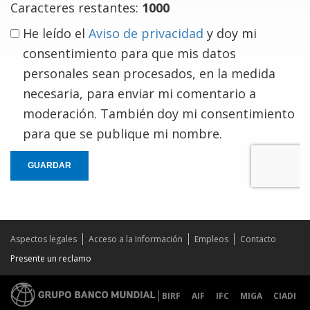
Caracteres restantes:
1000
He leído el
Aviso de privacidad
y doy mi
consentimiento para que mis datos
personales sean procesados, en la medida
necesaria, para enviar mi comentario a
moderación. También doy mi consentimiento
para que se publique mi nombre.
GUARDAR
Aspectos legales
Acceso a la Información
Empleos
Contacto
Presente un reclamo
BIRF
AIF
IFC
MIGA
CIADI