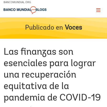
Skip
BANCOMUNDIAL.ORG
to
Main
Page
naviga
Navigation
Publicado en
Voces
Las finanzas son
esenciales para lograr
una recuperación
equitativa de la
pandemia de COVID-19