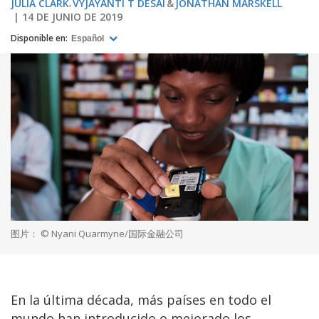
JULIA CLARK
VYJAYANTI T DESAI
JONATHAN MARSKELL
14 DE JUNIO DE 2019
Disponible en:
Español
图片： © Nyani Quarmyne/国际金融公司
En la última década, más países en todo el
mundo han introducido o mejorado los