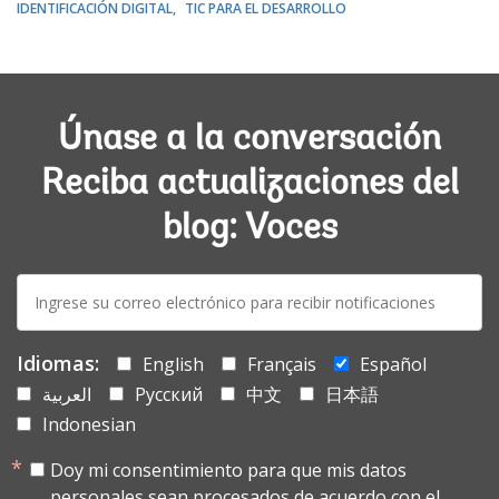
IDENTIFICACIÓN DIGITAL
TIC PARA EL DESARROLLO
Únase a la conversación
Reciba actualizaciones del
blog: Voces
E-
mail:
Idiomas:
English
Français
Español
العربية
Русский
中文
日本語
Indonesian
Doy mi consentimiento para que mis datos
personales sean procesados de acuerdo con el