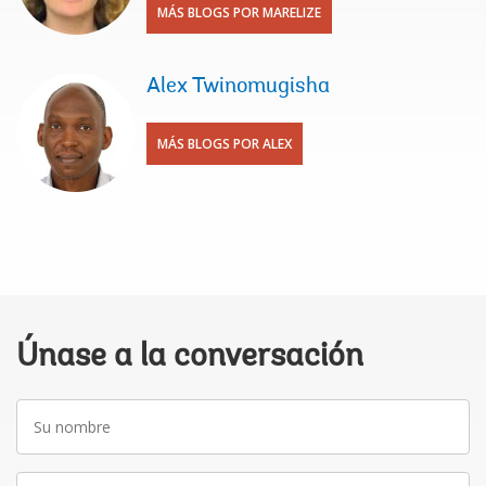
MÁS BLOGS POR MARELIZE
Alex Twinomugisha
MÁS BLOGS POR ALEX
Únase a la conversación
Su
nombre
Correo