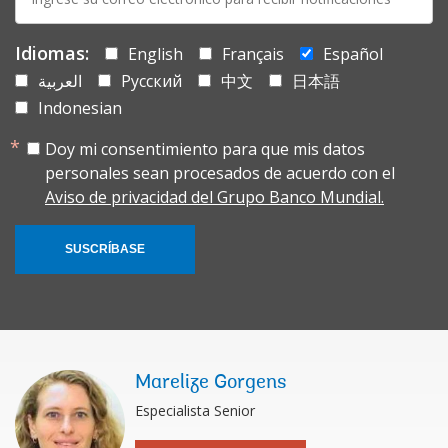
mail:
Idiomas:
English
Français
Español
العربية
Русский
中文
日本語
Indonesian
Doy mi consentimiento para que mis datos
personales sean procesados de acuerdo con el
Aviso de privacidad del Grupo Banco Mundial.
SUSCRÍBASE
Marelize Gorgens
Especialista Senior