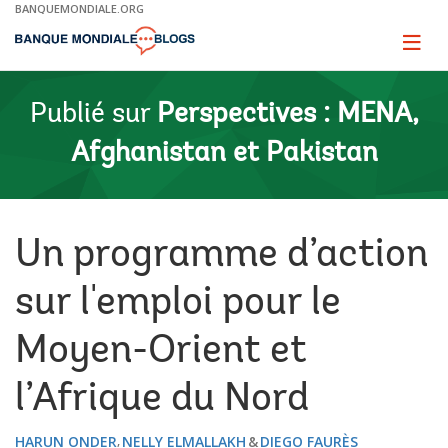
Skip
BANQUEMONDIALE.ORG
to
Main
Page
naviga
Navigation
Publié sur
Perspectives : MENA,
Afghanistan et Pakistan
Un programme d’action
sur l'emploi pour le
Moyen-Orient et
l’Afrique du Nord
HARUN ONDER
NELLY ELMALLAKH
DIEGO FAURÈS