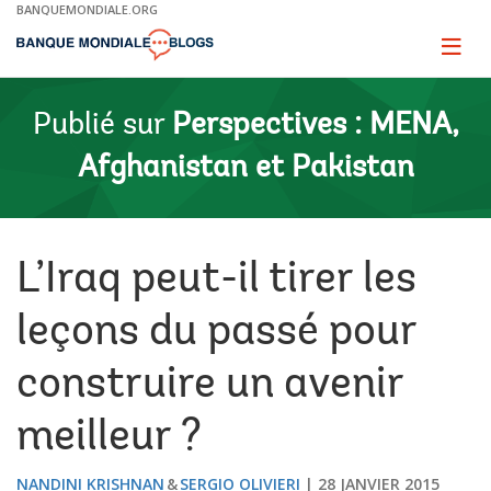
Skip
BANQUEMONDIALE.ORG
to
Main
Page
naviga
Navigation
Publié sur
Perspectives : MENA,
Afghanistan et Pakistan
L’Iraq peut-il tirer les
leçons du passé pour
construire un avenir
meilleur ?
NANDINI KRISHNAN
SERGIO OLIVIERI
28 JANVIER 2015