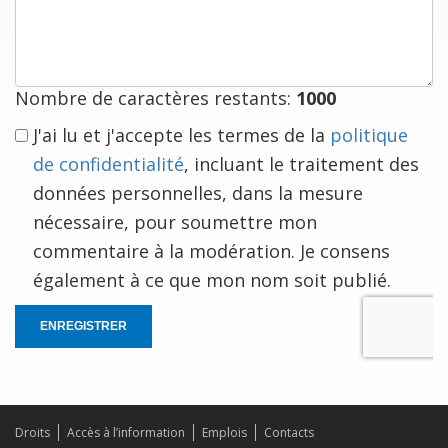
est
à
vous
Nombre de caractères restants:
1000
J'ai lu et j'accepte les termes de la
politique
de confidentialité
, incluant le traitement des
données personnelles, dans la mesure
nécessaire, pour soumettre mon
commentaire à la modération. Je consens
également à ce que mon nom soit publié.
ENREGISTRER
Droits
Accès à l’information
Emplois
Contacts