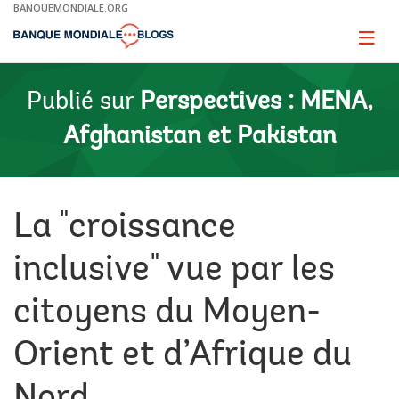
Skip
BANQUEMONDIALE.ORG
to
Main
Page
naviga
Navigation
Publié sur
Perspectives : MENA,
Afghanistan et Pakistan
La "croissance
inclusive" vue par les
citoyens du Moyen-
Orient et d’Afrique du