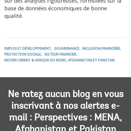
sur des analyses rigoureuses, formulées sur la
base de données économiques de bonne
qualité.
EMPLOI ET DÉVELOPPEMENT
GOUVERNANCE
INCLUSION FINANCIÈRE
PROTECTION SOCIALE
SECTEUR FINANCIER
MOYEN-ORIENT & AFRIQUE DU NORD, AFGHANISTAN ET PAKISTAN
Ne ratez aucun blog en vous
inscrivant à nos alertes e-
mail : Perspectives : MENA,
Afghanistan et Pakistan