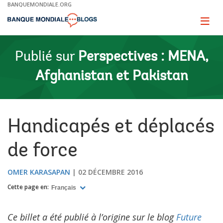
Skip
BANQUEMONDIALE.ORG
to
Main
Page
naviga
Navigation
Publié sur
Perspectives : MENA,
Afghanistan et Pakistan
Handicapés et déplacés
de force
OMER KARASAPAN
02 DÉCEMBRE 2016
Cette page en:
Français
Ce billet a été publié à l’origine sur le blog
Future