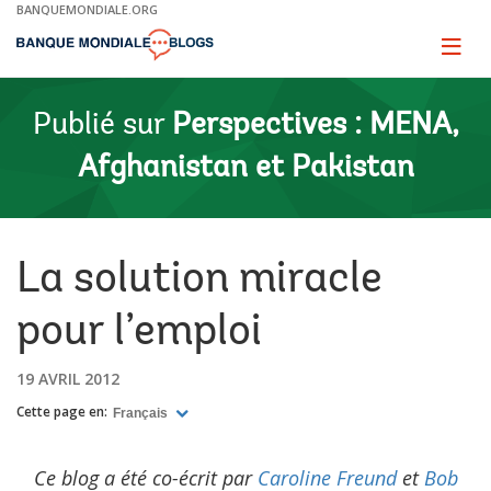
Skip
BANQUEMONDIALE.ORG
to
Main
Page
naviga
Navigation
Publié sur
Perspectives : MENA,
Afghanistan et Pakistan
La solution miracle
pour l’emploi
19 AVRIL 2012
Cette page en:
Français
Ce blog a été co-écrit par
Caroline Freund
et
Bob