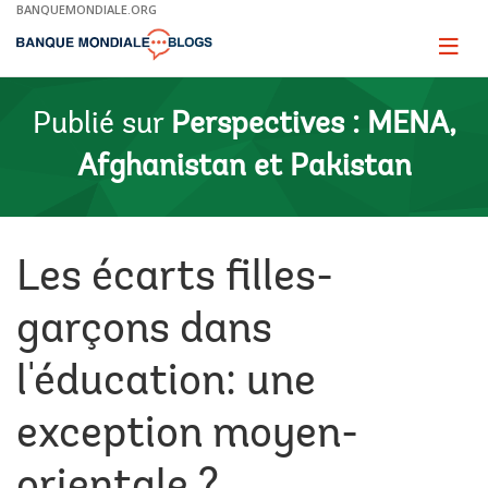
Skip
BANQUEMONDIALE.ORG
to
Main
Page
naviga
Navigation
Publié sur
Perspectives : MENA,
Afghanistan et Pakistan
Les écarts filles-
garçons dans
l'éducation: une
exception moyen-