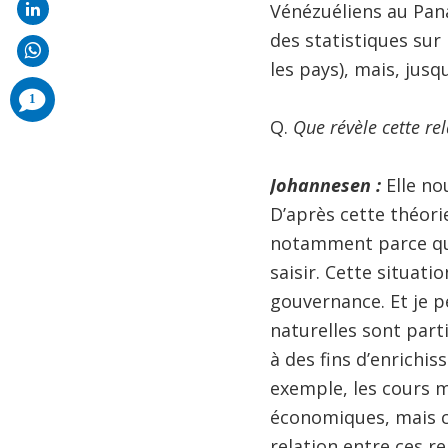
Vénézuéliens au Pana
des statistiques su
les pays), mais, jusqu
comments
1
added
Q.
Que révèle cette rel
Johannesen :
Elle no
D’après cette théori
notamment parce que 
saisir. Cette situati
gouvernance. Et je p
naturelles sont parti
à des fins d’enrichi
exemple, les cours m
économiques, mais ce
relation entre ces r