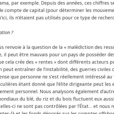
ma, par exemple. Depuis des années, ces chiffres ser
r le compte de capital (pour déterminer les mouveme
’ici, ils n’étaient pas utilisés pour ce type de recher
ation ?
us renvoie à la question de la « malédiction des ress
e, il peut être mauvais pour un pays de posséder de
cela crée des « rentes » dont différents acteurs p
on peut entraîner de l’instabilité, des guerres civile
ense que personne ne s’est réellement intéressé au 
culières étant donné que l’élite dirigeante peut les 
ssement personnel. Nous analysons également d’autre
ondiaux du blé, du riz et du bois fluctuent eux auss
lles-ci ne sont pas contrôlées par l’État… et nous 
entes-là et les fonds déposés sur les comptes offsho