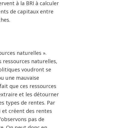
vent à la BRI à calculer
nts de capitaux entre
ches.
ources naturelles ».
s ressources naturelles,
olitiques voudront se
s ou une mauvaise
fait que ces ressources
extraire et les détourner
s types de rentes. Par
i et créent des rentes
n’observons pas de
re. On peut donc en