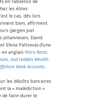
fs en l’absence de
hez les élites
’est le cas, dès lors
ionnent bien, affirment
eurs (Jørgen Juel
s Johannesen, David
et Elena Paltseva) d’une
e en anglais
Petro Rents,
utions, and Hidden Wealth:
Offshore Bank Accounts
.
ur les dépôts bancaires
ent la « malédiction »
 de faire durer le