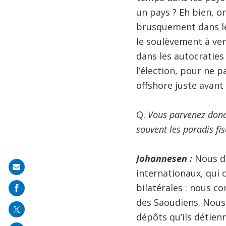
un pays ? Eh bien, o
brusquement dans les
le soulèvement à ven
dans les autocraties
l’élection, pour ne 
offshore juste avant 
Q.
Vous parvenez donc 
souvent les paradis fi
Johannesen :
Nous di
Share
internationaux, qui 
on
bilatérales : nous c
mail
des Saoudiens. Nous 
dépôts qu’ils détie