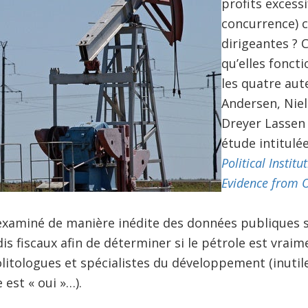
profits excessi
concurrence) c
dirigeantes ? C
qu’elles fonct
les quatre aut
Andersen, Niel
Dreyer Lassen 
étude intitulé
Political Instit
Evidence from 
examiné de manière inédite des données publiques s
is fiscaux afin de déterminer si le pétrole est vraim
olitologues et spécialistes du développement (inutile
est « oui »…).