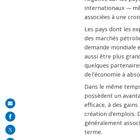
internationaux — mêm
associées à une crois
Les pays dont les ex
des marchés pétrolie
demande mondiale et
aussi être plus gran
quelques partenaires
de l’économie à abso
Dans le même temps, 
possèdent un avanta
efficace, à des gain
Share
création d’emplois. 
on
généralement associ
mail
terme.