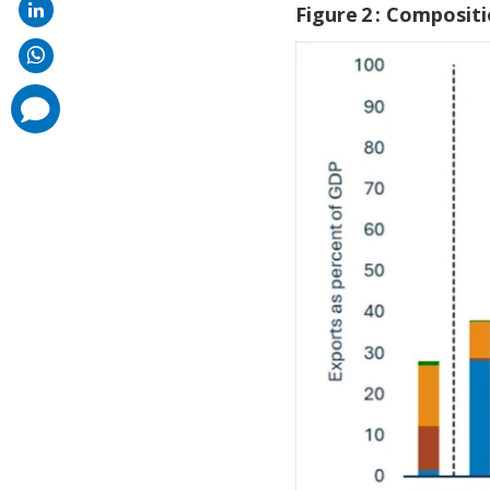
Figure 2 : Composi
comments
added