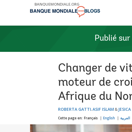
Skip
BANQUEMONDIALE.ORG
to
Main
Navigation
Publié sur
Changer de vit
moteur de cro
Afrique du No
ROBERTA GATTI
ASIF ISLAM
JESIC
Cette page en:
Français
English
العربية