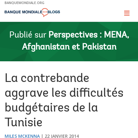
Skip
BANQUEMONDIALE.ORG
to
Main
Page
naviga
Navigation
Publié sur
Perspectives : MENA,
Afghanistan et Pakistan
La contrebande
aggrave les difficultés
budgétaires de la
Tunisie
MILES MCKENNA
22 JANVIER 2014