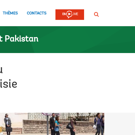
THÈMES
CONTACTS
Rechercher
t Pakistan
u
isie