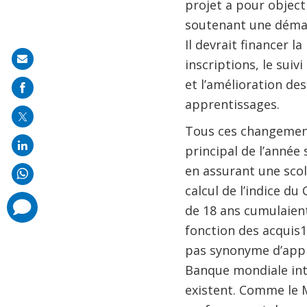
projet a pour object
soutenant une démar
Il devrait financer l
Share
inscriptions, le suiv
on
et l’amélioration de
mail
apprentissages.
Tous ces changements
principal de l’année 
en assurant une sco
calcul de l’indice d
comments
de 18 ans cumulaient
added
fonction des acquis1 
pas synonyme d’appr
Banque mondiale inti
existent. Comme le M