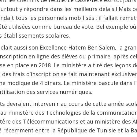
t les chemins de l’école. Le casse-tête est toujou
surtout y répondre dans les meilleurs délais ! Mais c
ait tous les personnels mobilisés : il fallait remett
 été utilisées comme bureau de vote. Bel exemple où
s établissements scolaires.
lait aussi son Excellence Hatem Ben Salem, la gran
’inscription en ligne des élèves du primaire, après ce
se en place en 2018. Le ministère a tiré des leçons de
t des frais d’inscription se fait maintenant exclusi
e modique de 4 dinars. Le ministère bascule dans l
utilisation des services numériques.
 devraient intervenir au cours de cette année scolai
e au ministère des Technologies de la communication
tère des Télécommunications et au ministère des Aff
é récemment entre la République de Tunisie et la B