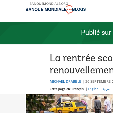
Skip
BANQUEMONDIALE.ORG
to
Main
Navigation
Publié sur
La rentrée sco
renouvellemen
MICHAEL DRABBLE
26 SEPTEMBRE 
Cette page en:
Français
English
العربية