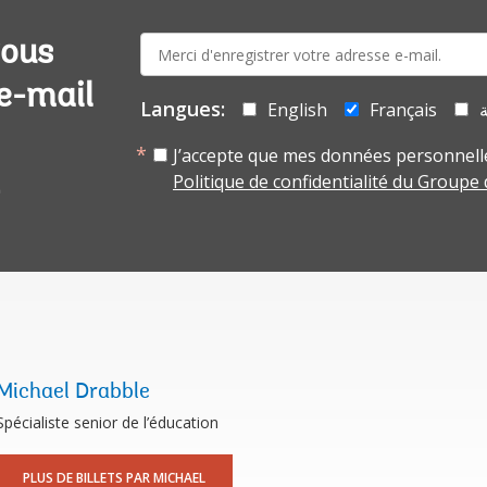
E-
vous
mail:
 e-mail
Langues:
English
Français
ة
J’accepte que mes données personnelle
Politique de confidentialité du Groupe
Michael Drabble
Spécialiste senior de l’éducation
PLUS DE BILLETS PAR MICHAEL