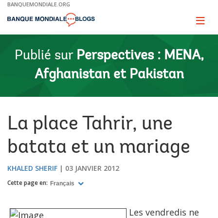
Skip
BANQUEMONDIALE.ORG
to
Main
Page
naviga
Navigation
Publié sur
Perspectives : MENA,
Afghanistan et Pakistan
La place Tahrir, une
batata et un mariage
KHALED SHERIF
03 JANVIER 2012
Cette page en:
Français
Les vendredis ne