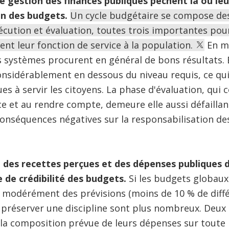
 gestion des finances publiques pèchent là où leur
ion des budgets.
Un cycle budgétaire se compose des
écution et évaluation, toutes trois importantes pour
ent leur fonction de service à la population.
En ma
s systèmes procurent en général de bons résultats. E
onsidérablement en dessous du niveau requis, ce qui 
es à servir les citoyens. La phase d'évaluation, qui 
ce et au rendre compte, demeure elle aussi défaill
conséquences négatives sur la responsabilisation des
.
des recettes perçues et des dépenses publiques di
de crédibilité des budgets.
Si les budgets globaux 
t modérément des prévisions (moins de 10 % de diffé
à préserver une discipline sont plus nombreux. Deux 
à la composition prévue de leurs dépenses sur toute 