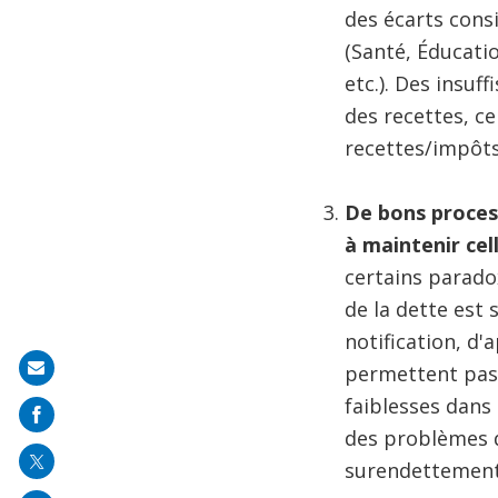
des écarts cons
(Santé, Éducati
etc.). Des insu
des recettes, ce
recettes/impôt
De bons process
à maintenir cel
certains parado
de la dette est
notification, d'
Share
permettent pas 
on
faiblesses dans 
mail
des problèmes d
surendettement.