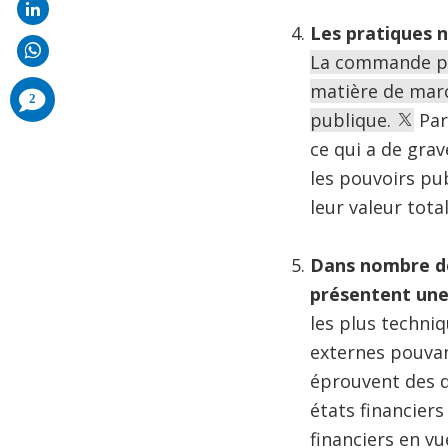
Les pratiques n
La commande pub
matière de march
comments
2
added
publique.
Par
ce qui a de grav
les pouvoirs pu
leur valeur tota
Dans nombre de 
présentent une
les plus techni
externes pouvan
éprouvent des di
états financiers
financiers en vu