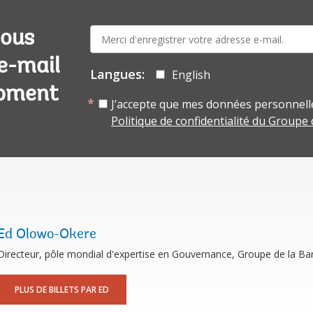
E-
vous
mail:
 e-mail
Langues:
English
opment
J’accepte que mes données personnelle
Politique de confidentialité du Groupe
Ed Olowo-Okere
Directeur, pôle mondial d'expertise en Gouvernance, Groupe de la B
PLUS DE BILLETS PAR ED