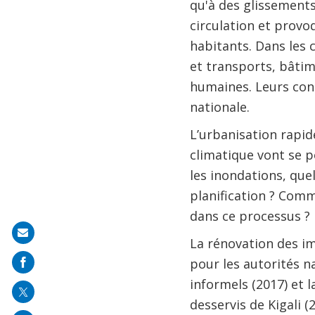
qu'à des glissements
circulation et provo
habitants. Dans les 
et transports, bâtim
humaines. Leurs con
nationale.
L’urbanisation rapid
climatique vont se p
les inondations, que
planification ? Comm
dans ce processus ?
Share
La rénovation des im
on
pour les autorités n
mail
informels (2017) et 
desservis de Kigali (