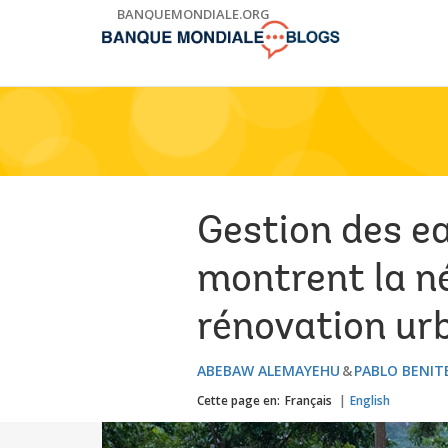
Skip
BANQUEMONDIALE.ORG
to
Main
Navigation
Gestion des ea
montrent la né
rénovation ur
ABEBAW ALEMAYEHU
PABLO BENIT
Cette page en:
Français
English