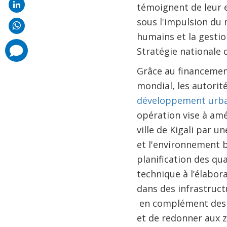
témoignent de leur e
sous l'impulsion du 
humains et la gestio
comments
Stratégie nationale 
added
Grâce au financemen
mondial, les autori
développement urba
opération vise à amél
ville de Kigali par 
et l'environnement b
planification des qua
technique à l’élabor
dans des infrastruct
en complément des in
et de redonner aux z