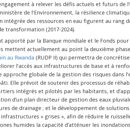
ngagement à relever les défis actuels et futurs de l’
ministère de l'Environnement, la résilience climatiq
n intégrée des ressources en eau figurent au rang des
de transformation (2017-2024).
t apporté par la Banque mondiale et le Fonds pour
tés mettent actuellement au point la deuxième phas
in au Rwanda
(RUDP II) qui permettra de concrétiser
iorer l'accès aux infrastructures de base et à renfor
une approche globale de la gestion des risques dans 
âti. Elle prévoit de soutenir des processus de réhabi
rtiers intégrés et pilotés par les habitants, et d’ap
ation d’un plan directeur de gestion des eaux pluvial
ures de drainage ; et le développement de solutions
frastructures « grises », afin de réduire le ruissel
ones humides la capacité d’atténuer les inondations 