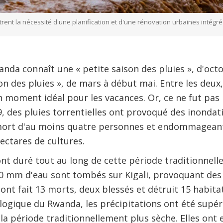
trent la nécessité d'une planification et d'une rénovation urbaines intégr
nda connaît une « petite saison des pluies », d'oc
on des pluies », de mars à début mai. Entre les deux,
n moment idéal pour les vacances. Or, ce ne fut pas l
, des pluies torrentielles ont provoqué des inonda
a mort d'au moins quatre personnes et endommagean
ectares de cultures.
ont duré tout au long de cette période traditionnell
500 mm d'eau sont tombés sur Kigali, provoquant des
ont fait 13 morts, deux blessés et détruit 15 habitat
ogique du Rwanda, les précipitations ont été supér
a période traditionnellement plus sèche. Elles ont 