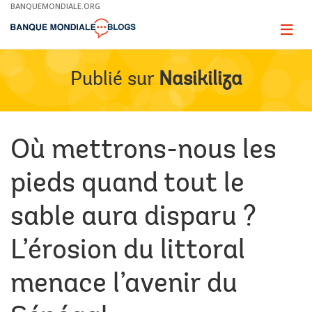
Skip
BANQUEMONDIALE.ORG
to
Main
Page
naviga
Navigation
Publié sur
Nasikiliza
Où mettrons-nous les
pieds quand tout le
sable aura disparu ?
L’érosion du littoral
menace l’avenir du