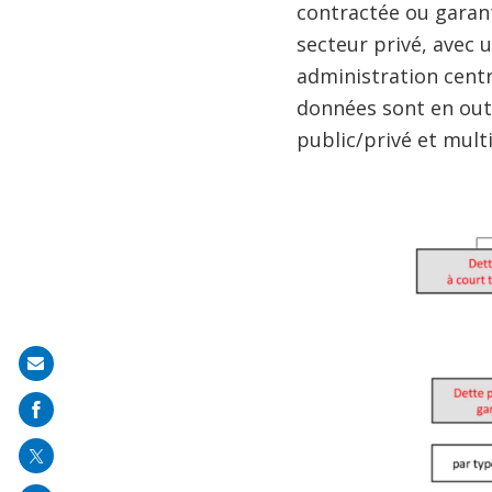
contractée ou garant
secteur privé, avec 
administration centr
données sont en outr
public/privé et multi
Share
on
mail