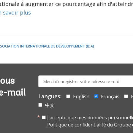
ionale à augmenter ce pourcentage afin d'atteindre
n savoir plus
SOCIATION INTERNATIONALE DE DÉVELOPPEMENT (IDA)
E-
vous
mail:
 e-mail
Langues:
English
Français
中文
J’accepte que mes données personnelle
Politique de confidentialité du Groupe