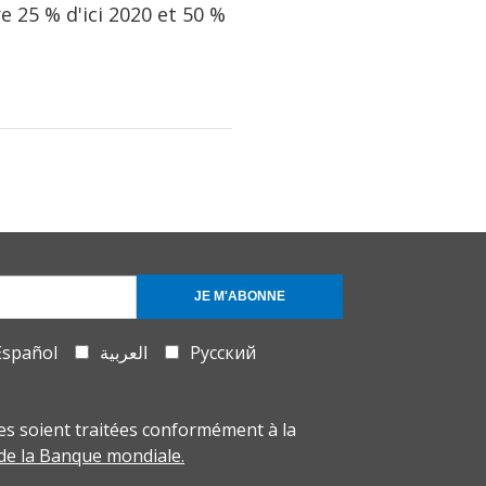
 25 % d'ici 2020 et 50 %
JE M'ABONNE
Español
العربية
Русский
s soient traitées conformément à la
 de la Banque mondiale.