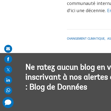
communauté internat
d'ici une décennie.
E
CHANGEMENT CLIMATIQUE
AS
Share
on
mail
Ne ratez aucun blog en 
inscrivant à nos alertes
: Blog de Données
comments
added