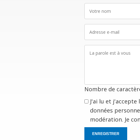
Votre
nom
Adresse
e-
mail
La
parole
est
à
vous
Nombre de caractère
J'ai lu et j'accept
données personnel
modération. Je co
ENREGISTRER