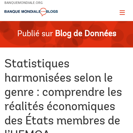
Skip
BANQUEMONDIALE.ORG
to
Main
Page
naviga
Navigation
Publié sur
Blog de Données
Statistiques
harmonisées selon le
genre : comprendre les
réalités économiques
des États membres de