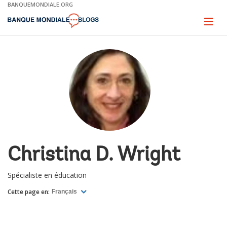
Skip
BANQUEMONDIALE.ORG
to
Main
Page
naviga
Navigation
Christina D. Wright
Spécialiste en éducation
Cette page en:
Français