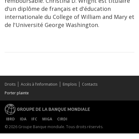
remboursable. Christina D. Wright est titulaire
d'un diplôme de français et d'éducation
internationale du College of William and Mary et
de l'Université George Washington.
Droits
Accès à l’information
Emplois
Contacts
Porter plainte
IBRD
IDA
IFC
MIGA
CIRDI
© 2026 Groupe Banque mondiale. Tous droits réservés.