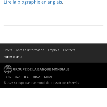
Lire la biographie en anglais
.
Droits
Accès à l’information
Emplois
Contacts
Porter plainte
IBRD
IDA
IFC
MIGA
CIRDI
© 2026 Groupe Banque mondiale. Tous droits réservés.