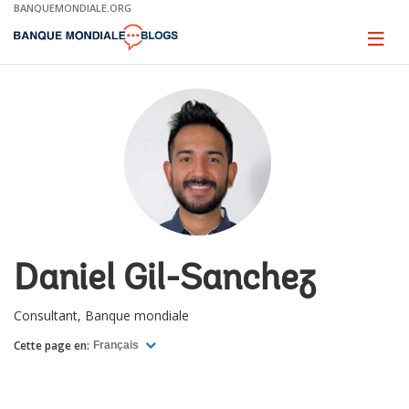
Skip
BANQUEMONDIALE.ORG
to
Main
Page
naviga
Navigation
Daniel Gil-Sanchez
Consultant, Banque mondiale
Cette page en:
Français