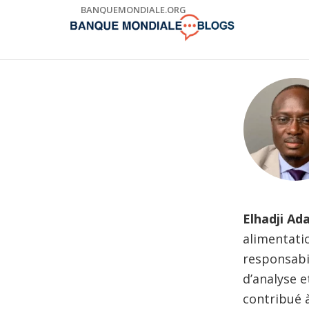
Skip
BANQUEMONDIALE.ORG
to
Main
Navigation
Elhadji A
alimentati
responsabil
d’analyse 
contribué à