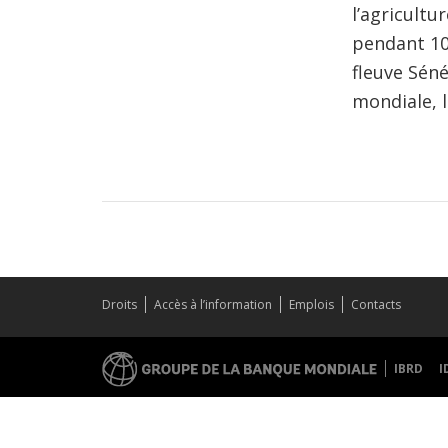
l’agricultu
pendant 10 
fleuve Séné
mondiale, 
Droits
Accès à l’information
Emplois
Contacts
IBRD
I