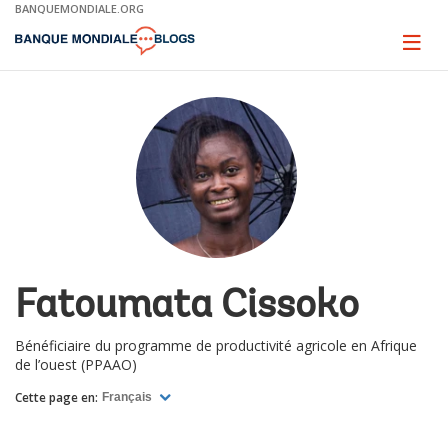
Skip
BANQUEMONDIALE.ORG
to
Main
Page
naviga
Navigation
Fatoumata Cissoko
Bénéficiaire du programme de productivité agricole en Afrique
de l’ouest (PPAAO)
Cette page en:
Français