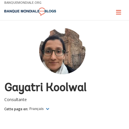
Skip
BANQUEMONDIALE.ORG
to
Main
Page
naviga
Navigation
Gayatri Koolwal
Consultante
Cette page en:
Français