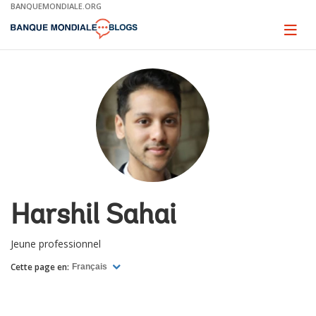
Skip
BANQUEMONDIALE.ORG
to
Main
Page
naviga
Navigation
Harshil Sahai
Jeune professionnel
Cette page en:
Français