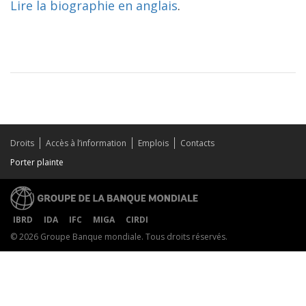
Lire la biographie en anglais
.
Droits
Accès à l’information
Emplois
Contacts
Porter plainte
IBRD
IDA
IFC
MIGA
CIRDI
© 2026 Groupe Banque mondiale. Tous droits réservés.