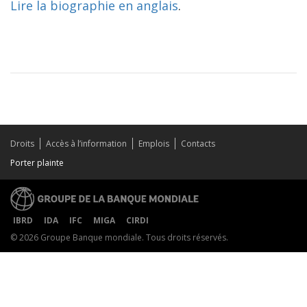
Lire la biographie en anglais
.
Droits
Accès à l’information
Emplois
Contacts
Porter plainte
IBRD
IDA
IFC
MIGA
CIRDI
© 2026 Groupe Banque mondiale. Tous droits réservés.