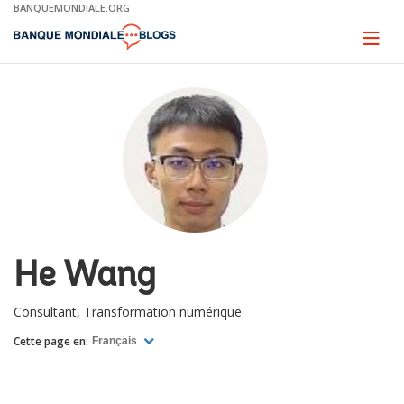
Skip
BANQUEMONDIALE.ORG
to
Main
Page
naviga
Navigation
He Wang
Consultant, Transformation numérique
Cette page en:
Français