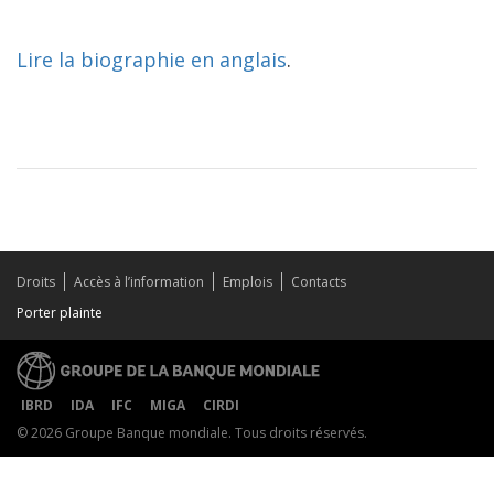
Lire la biographie en anglais
.
Droits
Accès à l’information
Emplois
Contacts
Porter plainte
IBRD
IDA
IFC
MIGA
CIRDI
© 2026 Groupe Banque mondiale. Tous droits réservés.