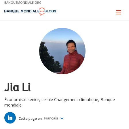
Skip
BANQUEMONDIALE.ORG
to
Main
Page
naviga
Navigation
Jia Li
Économiste senior, cellule Changement climatique, Banque
mondiale
LINKED
IN
Cette page en:
Français