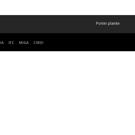
Porter plainte
DA
IFC
MIGA
CIRDI