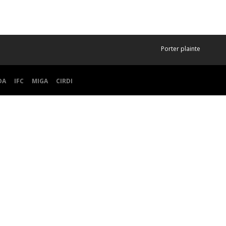
Porter plainte
DA
IFC
MIGA
CIRDI