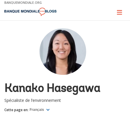
Skip
BANQUEMONDIALE.ORG
to
Main
Page
naviga
Navigation
Kanako Hasegawa
Spécialiste de l’environnement
Cette page en:
Français