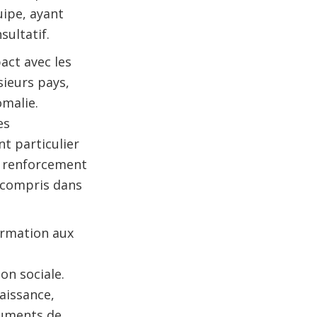
uipe, ayant
sultatif.
pact avec les
ieurs pays,
omalie.
es
 particulier
le renforcement
y compris dans
ormation aux
on sociale.
aissance,
cuments de