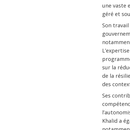
une vaste e
géré et sou
Son travail
gouverneme
notamment l
L’expertise
programmes
sur la rédu
de la résil
des context
Ses contri
compétences
l’autonomis
Khalid a é
notamment 