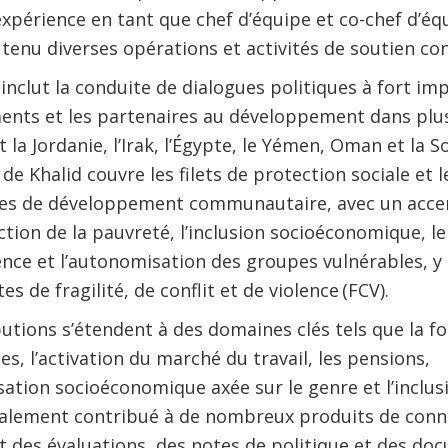
xpérience en tant que chef d’équipe et co-chef d’éq
tenu diverses opérations et activités de soutien con
 inclut la conduite de dialogues politiques à fort im
nts et les partenaires au développement dans plus
a Jordanie, l’Irak, l’Égypte, le Yémen, Oman et la S
 de Khalid couvre les filets de protection sociale et l
 de développement communautaire, avec un accent
ction de la pauvreté, l’inclusion socioéconomique, 
ience et l’autonomisation des groupes vulnérables, 
es de fragilité, de conflit et de violence (FCV).
butions s’étendent à des domaines clés tels que la f
, l’activation du marché du travail, les pensions,
ation socioéconomique axée sur le genre et l’inclusi
galement contribué à de nombreux produits de conn
des évaluations, des notes de politique et des do