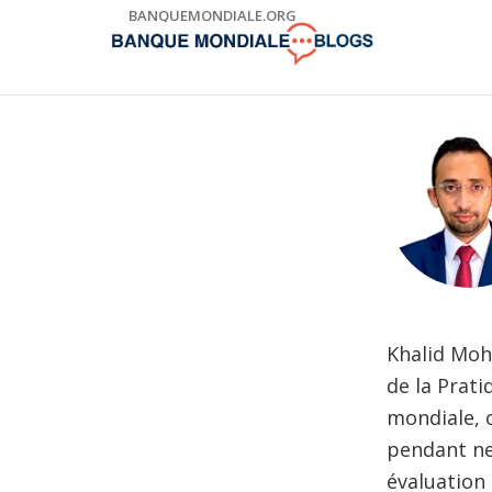
Skip
BANQUEMONDIALE.ORG
to
Main
Navigation
Khalid Mohe
de la Prati
mondiale, o
pendant neu
évaluation