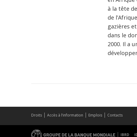
à la tête 
de l’Afriqu
gazières et
dans le dom
2000. Il a 
développem
Droits
Accès à l’information
Emplois
Contacts
IBRD
I