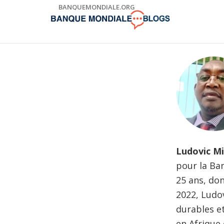
Skip
BANQUEMONDIALE.ORG
to
Main
Navigation
Ludovic Mi
pour la Ba
25 ans, do
2022, Ludo
durables e
en Afrique 