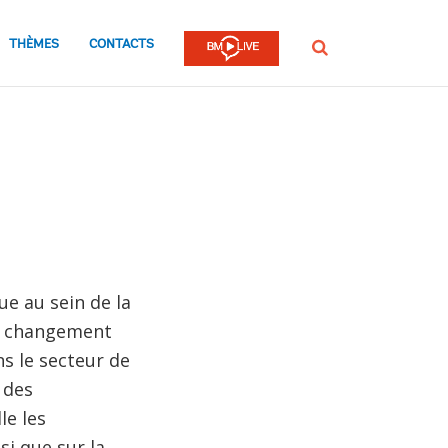
THÈMES
CONTACTS
Rechercher
e au sein de la
le changement
s le secteur de
 des
le les
i que sur la