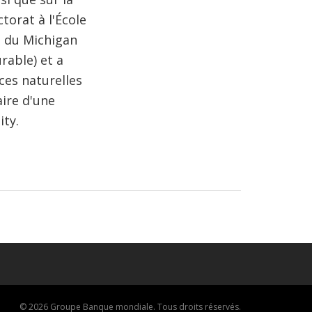
torat à l'École
é du Michigan
rable) et a
ces naturelles
aire d'une
ity.
© 2026 Groupe Banque mondiale. Tous droits réservés.