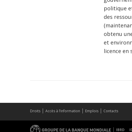
politique e
des ressou
(maintenan
obtenu une
et environn
licence en 
Droits
Accès à l’information
Emplois
Contacts
IBRD
I