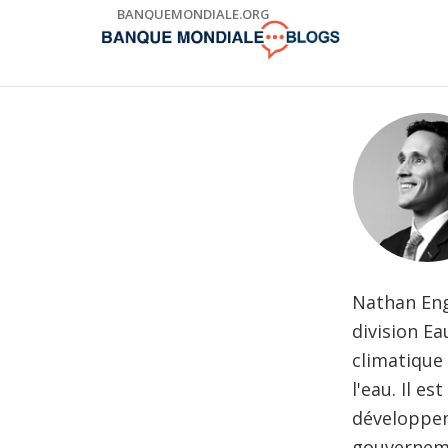
Skip
BANQUEMONDIALE.ORG
to
Main
Navigation
Nathan Eng
division E
climatique
l'eau. Il e
développeme
gouverneme