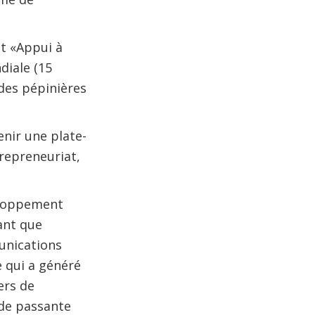
et «Appui à
diale (15
des pépinières
enir une plate-
repreneuriat,
eloppement
ant que
unications
 qui a généré
ers de
nde passante