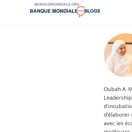
Skip
BANQUEMONDIALE.ORG
to
Main
Navigation
Oubah A. M
Leadership
d’incubati
d’élaborer
avec les é
meilleures