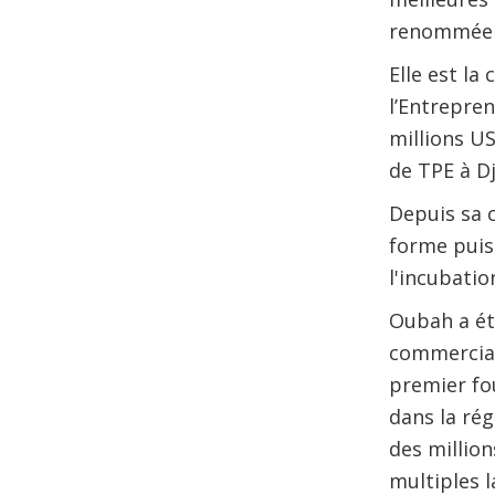
renommée 
Elle est la
l’Entrepre
millions U
de TPE à Dj
Depuis sa c
forme puis
l'incubation
Oubah a ét
commercial
premier fo
dans la ré
des million
multiples l