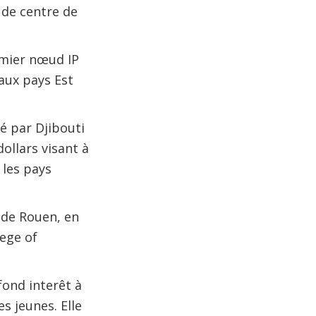
 de centre de
emier nœud IP
 aux pays Est
é par Djibouti
dollars visant à
 les pays
 de Rouen, en
lege of
fond interêt à
s jeunes. Elle