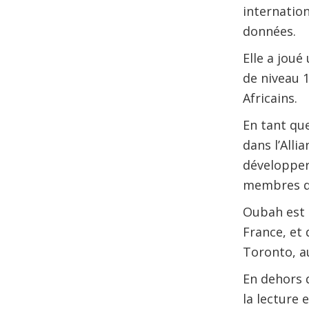
internation
données.
Elle a jou
de niveau 1
Africains.
En tant que
dans l’Alli
développer
membres de 
Oubah est t
France, et 
Toronto, a
En dehors 
la lecture 