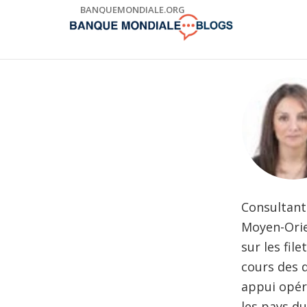
Skip
BANQUEMONDIALE.ORG
to
Main
Navigation
Consultant
Moyen-Orie
sur les fil
cours des 
appui opér
les pays du