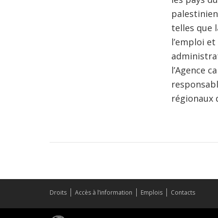
palestinien
telles que
l’emploi et
administra
l’Agence c
responsable
régionaux 
Droits
Accès à l’information
Emplois
Contacts