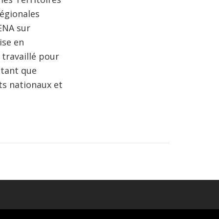
régionales
ENA sur
rise en
travaillé pour
 tant que
ts nationaux et