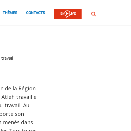
THÈMES
CONTACTS
Rechercher
travail
n de la Région
Atieh travaille
u travail. Au
pporté son
es menés dans
les Territoires