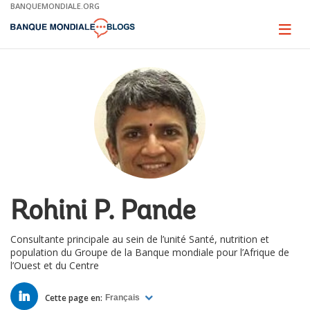
Skip
BANQUEMONDIALE.ORG
to
Main
Page
naviga
Navigation
Rohini P. Pande
Consultante principale au sein de l’unité Santé, nutrition et
population du Groupe de la Banque mondiale pour l’Afrique de
l’Ouest et du Centre
LINKED
IN
Cette page en:
Français