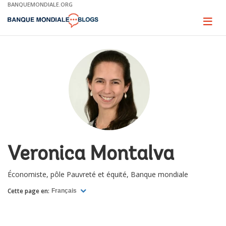
Skip
BANQUEMONDIALE.ORG
to
Main
Page
naviga
Navigation
Veronica Montalva
Économiste, pôle Pauvreté et équité, Banque mondiale
Cette page en:
Français