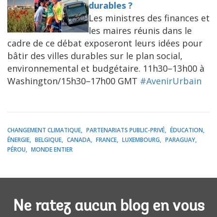
durables ?
Les ministres des finances et
les maires réunis dans le
cadre de ce débat exposeront leurs idées pour
bâtir des villes durables sur le plan social,
environnemental et budgétaire. 11h30–13h00 à
Washington/15h30–17h00 GMT
#AvenirUrbain
CHANGEMENT CLIMATIQUE
PARTENARIATS PUBLIC-PRIVÉ
ÉDUCATION
ÉNERGIE
BELGIQUE
CANADA
FRANCE
LUXEMBOURG
PARAGUAY
PÉROU
MONDE ENTIER
Ne ratez aucun blog en vous