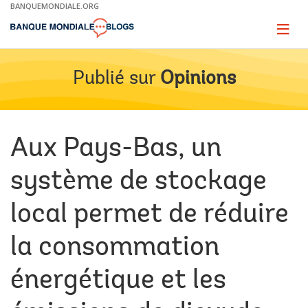
Skip
BANQUEMONDIALE.ORG
to
Main
Page
naviga
Navigation
Publié sur
Opinions
Aux Pays-Bas, un
système de stockage
local permet de réduire
la consommation
énergétique et les