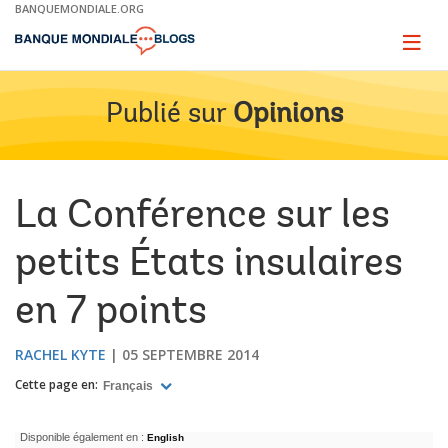
Skip
BANQUEMONDIALE.ORG
to
Main
Page
naviga
Navigation
Publié sur
Opinions
La Conférence sur les
petits États insulaires
en 7 points
RACHEL KYTE
05 SEPTEMBRE 2014
Cette page en:
Français
Disponible également en :
English