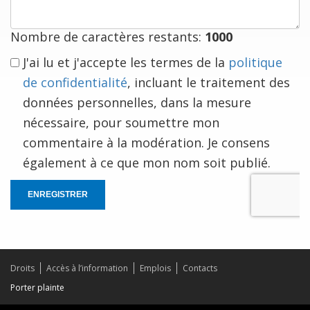
à
vous
Nombre de caractères restants:
1000
J'ai lu et j'accepte les termes de la
politique
de confidentialité
, incluant le traitement des
données personnelles, dans la mesure
nécessaire, pour soumettre mon
commentaire à la modération. Je consens
également à ce que mon nom soit publié.
ENREGISTRER
Droits
Accès à l’information
Emplois
Contacts
Porter plainte