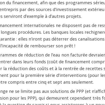
tion du financement, afin que des programmes sérieu
entrepris par des sources d’investissement extérieure
 serviront d’exemple à d’autres projets.
financement internationales ne disposent pas de ress
longues procédures. Les banques locales rechignero
rantie : elles n’iront pas déterrer des canalisations
 l’incapacité de rembourser son prêt !
ogrammes de réduction de l’eau non facturée devrai
ntrer dans leurs fonds (coût de financement compris
r la réduction des coûts et à la rentrée de recettes
nt pour la première série d’interventions (pour les
tre compris entre cinq et sept ans seulement.
ge ne se limite pas aux solutions de PPP (et n’affic
rsion pour les PPP), qui demeurent cependant très 
 la question de savoir si nous assisterons à un no