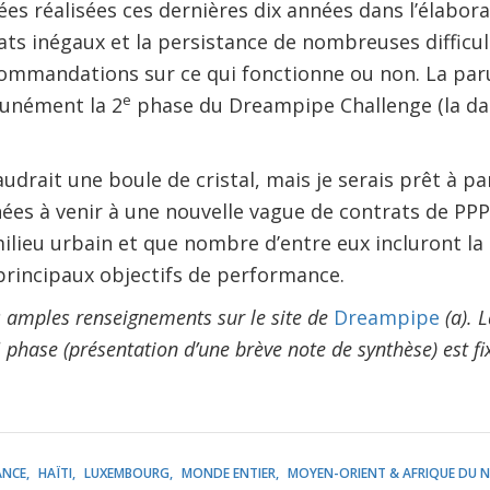
s réalisées ces dernières dix années dans l’élabora
tats inégaux et la persistance de nombreuses difficul
ommandations sur ce qui fonctionne ou non. La par
e
unément la 2
phase du Dreampipe Challenge (la dat
 faudrait une boule de cristal, mais je serais prêt à p
nées à venir à une nouvelle vague de contrats de PPP
milieu urbain et que nombre d’entre eux incluront la
principaux objectifs de performance.
s amples renseignements sur le site de
Dreampipe
(a)
. 
e
phase (présentation d’une brève note de synthèse) est fi
ANCE
HAÏTI
LUXEMBOURG
MONDE ENTIER
MOYEN-ORIENT & AFRIQUE DU N