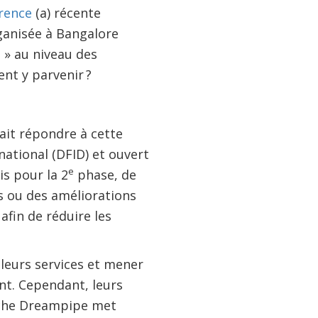
rence
(a) récente
ganisée à Bangalore
 » au niveau des
nt y parvenir ?
rait répondre à cette
ational (DFID) et ouvert
e
s pour la 2
phase, de
s ou des améliorations
fin de réduire les
leurs services et mener
ant. Cependant, leurs
roche Dreampipe met