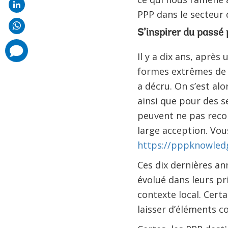
PPP dans le secteur d
S’inspirer du passé 
comments
added
Il y a dix ans, aprè
formes extrêmes de 
a décru. On s’est alo
ainsi que pour des se
peuvent ne pas recon
large acception. Vous
https://pppknowledg
Ces dix dernières an
évolué dans leurs pr
contexte local. Cert
laisser d’éléments c