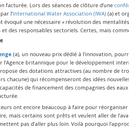
n facturée. Lors des séances de clôture d’une
confé
par l’
International Water Association (IWA)
(a) et or
ont évoqué une nécessaire « révolution des mentalités
s et des responsables sectoriels. Certes, mais comme
e
enge
(a), un nouveau prix dédié à l’innovation, pour
r l’Agence britannique pour le développement intern
opose des dotations attractives (au nombre de troi
ars chacune) qui récompenseront des idées nouvelle
capacités de financement des compagnies des eaux a
acturée.
urs ont encore beaucoup à faire pour réorganiser 
re, mais certains sont prêts et veulent aller de l’av
mettent pas d’aller plus loin. Voilà pourquoi l’app