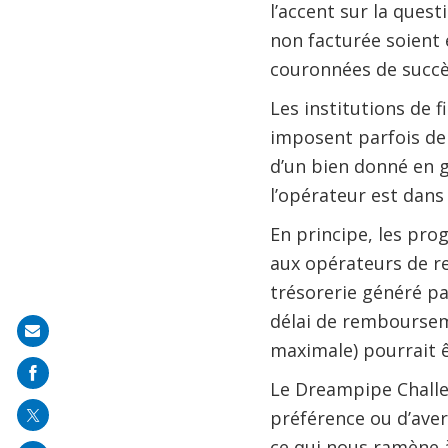
l’accent sur la ques
non facturée soient 
couronnées de succès
Les institutions de 
imposent parfois de 
d’un bien donné en ga
l’opérateur est dans
En principe, les pr
aux opérateurs de re
trésorerie généré pa
délai de rembourseme
Share
maximale) pourrait ê
on
Le Dreampipe Challen
mail
préférence ou d’ave
ce qui nous ramène à