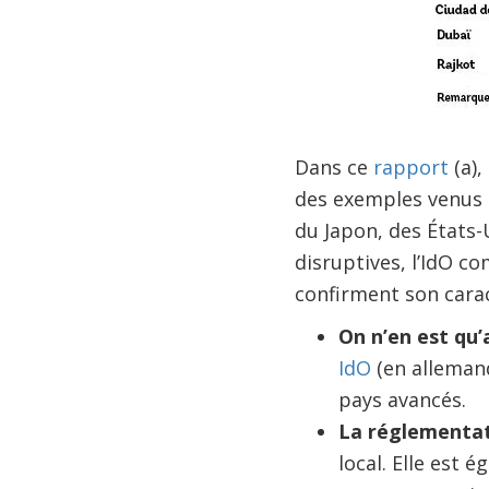
Dans ce
rapport
(a),
des exemples venus 
du Japon, des États
disruptives, l’IdO c
confirment son carac
On n’en est qu
IdO
(en allemand
pays avancés.
La réglementat
local. Elle est 