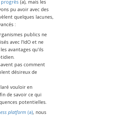
s progrès
(a), mais les
ons pu avoir avec des
vèlent quelques lacunes,
ancés :
rganismes publics ne
sés avec l’IdO et ne
les avantages qu’ils
tidien.
savent pas comment
lent désireux de
laré vouloir en
in de savoir ce qui
quences potentielles.
ness platform
(a)
, nous