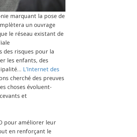
monie marquant la pose de
complètera un ouvrage
 que le réseau existant de
iale
s des risques pour la
r les enfants, des
cipalité…
L’Internet des
vons cherché des preuves
les choses évoluent-
écevants et
dO pour améliorer leur
out en renforçant le