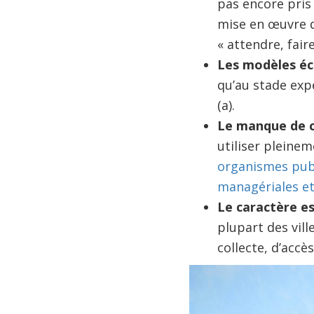
pas encore pris
mise en œuvre d
« attendre, fair
Les modèles éc
qu’au stade exp
(a).
Le manque de c
utiliser pleinem
organismes publ
managériales et
Le caractère e
plupart des vil
collecte, d’accè