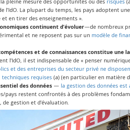
 la pleine mesure des opportunités ou des
risques
(a
e l’IdO. La plupart du temps, les pays adoptent une
e et en tirer des enseignements ».
onomiques continuent d’évoluer
— de nombreux pro
érimental et ne reposent pas sur un
modèle de fina
ompétences et de connaissances constitue une l
ent l’IdO, il est indispensable de « penser numérique
ics et des entreprises du secteur privé ne dispos
 techniques requises
(a) (en particulier en matière d
ssentiel des données
—
la gestion des données est 
les/pays restent confrontés à des problèmes fonda
s, de gestion et d’évaluation.