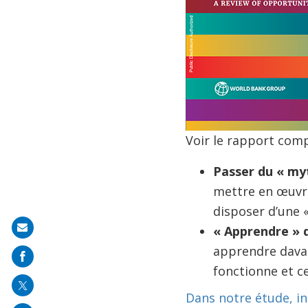
Voir le rapport com
Passer du « myt
mettre en œuvre
disposer d’une «
Share
« Apprendre » 
on
apprendre davan
mail
fonctionne et ce
Dans notre étude, in