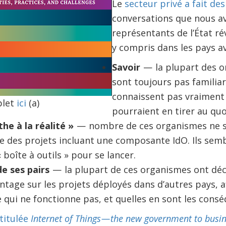
Le
secteur privé a fait de
conversations que nous av
représentants de l’État ré
y compris dans les pays av
Savoir
— la plupart des o
sont toujours pas familiari
connaissent pas vraiment 
plet
ici
(a)
pourraient en tirer au quo
he à la réalité »
— nombre de ces organismes ne 
 des projets incluant une composante IdO. Ils semb
 boîte à outils » pour se lancer.
de ses pairs
— la plupart de ces organismes ont déc
tage sur les projets déployés dans d’autres pays, af
 qui ne fonctionne pas, et quelles en sont les consé
titulée
Internet of Things — the new government to busi