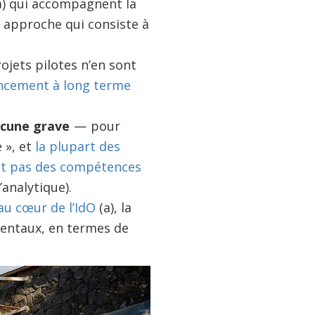
) qui accompagnent la
 approche qui consiste à
jets pilotes n’en sont
ncement à long terme
acune grave
— pour
 », et
la plupart des
ent pas des compétences
’analytique).
au cœur de l’IdO
(a), la
mentaux, en termes de